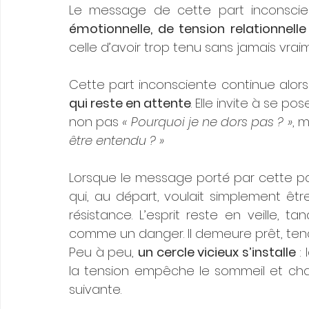
Le message de cette part inconsci
émotionnelle, de tension relationnelle
celle d’avoir trop tenu sans jamais vra
Cette part inconsciente continue alor
qui reste en attente
. Elle invite à se po
non pas 
« Pourquoi je ne dors pas ? »
, m
être entendu ? »
Lorsque le message porté par cette part
qui, au départ, voulait simplement êt
résistance. L’esprit reste en veille, t
comme un danger. Il demeure prêt, tendu
Peu à peu, 
un cercle vicieux s’installe
 :
la tension empêche le sommeil et chaq
suivante.