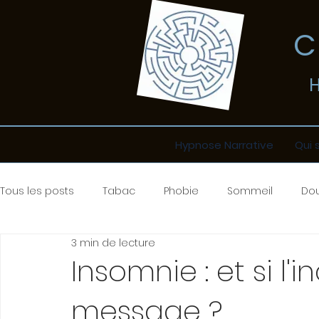
​
Hypnose Narrative
Qui 
Tous les posts
Tabac
Phobie
Sommeil
Dou
3 min de lecture
Mécanismes
Comportements
Tensions
Insomnie : et si l'
message ?