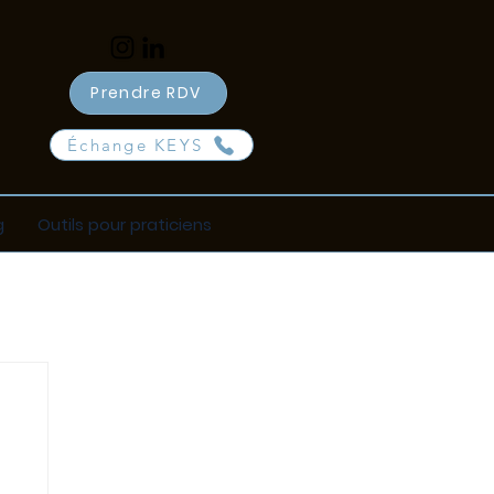
Prendre RDV
Échange KEYS
g
Outils pour praticiens