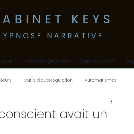
CABINET KEYS
​HYPNOSE NARRATIVE
suis-je ?
Accompagnements
Séances & Tarifs
Blo
leurs
Outils d'autorégulation
Automatismes
inconscient avait un