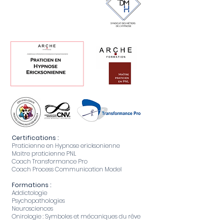
Hypnose -Vincennes -
Saint-Mandé
Saint-Mandé
Certifications :​
Praticienne en Hypnose ericksonienne
Maitre praticienne PNL
Coach Transformance Pro
Coach Process Communication Model
Formations :
Addictologie
Psychopathologies
Neurosciences
Onirologie : Symboles et mécaniques du rêve