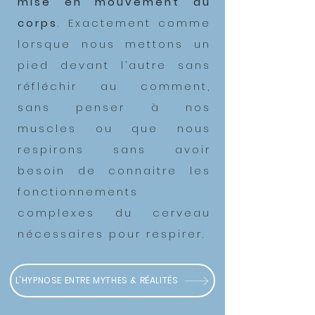
mise en mouvement du
corps
. Exactement comme
lorsque nous mettons un
pied devant l’autre sans
réfléchir au comment,
sans penser à nos
muscles ou que nous
respirons sans avoir
besoin de connaitre les
fonctionnements
complexes du cerveau
nécessaires pour respirer.
L'HYPNOSE ENTRE MYTHES & RÉALITÉS