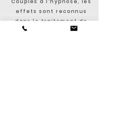
​Couplés à l’hypnose, les
effets sont reconnus
dans le traitement de
plusieurs
problématiques*
telles
que l’arrêt du tabac, les
comportements
compulsifs, les troubles
du sommeil, la gestion
des douleurs chroniques,
les réactions phobiques
ou les blocages
émotionnels qui
génèrent un déséquilibre