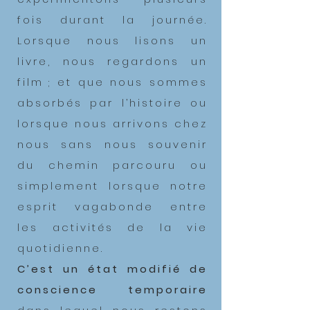
fois durant la journée.
Lorsque nous lisons un
livre, nous regardons un
film ; et que nous sommes
absorbés par l’histoire ou
lorsque nous arrivons chez
nous sans nous souvenir
du chemin parcouru ou
simplement lorsque notre
esprit vagabonde entre
les activités de la vie
quotidienne.
C’est un état modifié de
conscience temporaire