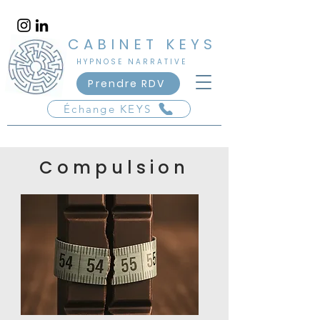
​CABINET KEYS
​HYPNOSE NARRATIVE
Vincennes - Saint-Mandé
Prendre RDV
Échange KEYS
Compulsion