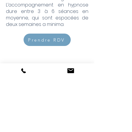
L’accompagnement en hypnose
dure entre 3 à 6 séances en
moyenne, qui sont espacées de
deux semaines a minima.
Prendre RDV
CABINET KEYS
©
HYPNOSE & PNL
202
6
Accueil