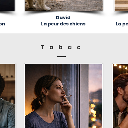
David
ion
La peur des chiens
La pe
Tabac