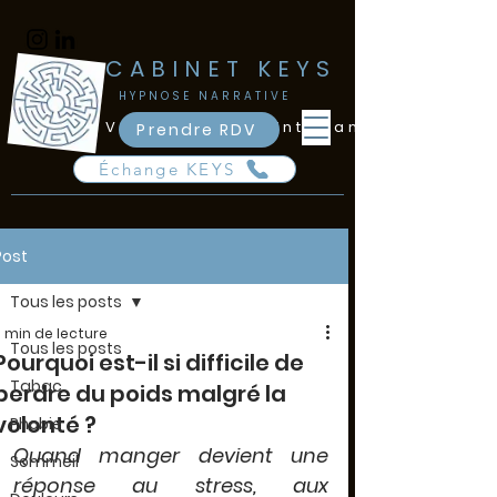
​CABINET KEYS
​HYPNOSE NARRATIVE
Vincennes - Saint-Mandé
Prendre RDV
Échange KEYS
Post
Tous les posts
3 min de lecture
Tous les posts
Pourquoi est-il si difficile de
Tabac
perdre du poids malgré la
volonté ?
Phobie
Quand manger devient une 
Sommeil
réponse au stress, aux 