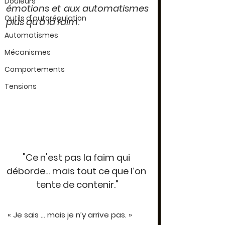
Douleurs
émotions et aux automatismes 
Outils d'autorégulation
plus qu’à la faim.
Automatismes
Mécanismes
Comportements
Tensions
"Ce n'est pas la faim qui 
déborde… mais tout ce que l’on 
tente de contenir."
« Je sais … mais je n’y arrive pas. »