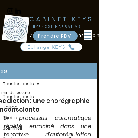
​CABINET KEYS
​HYPNOSE NARRATIVE
Vincennes - Saint-Mandé
Prendre RDV
Échange KEYS
Post
Tous les posts
3 min de lecture
Tous les posts
Addiction : une chorégraphie
Tabac
inconsciente
Un processus automatique 
Phobie
répété, enraciné dans une 
Sommeil
tentative d’autorégulation 