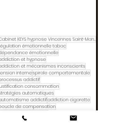
Cabinet KEYS hypnose Vincennes Saint-Mandé
régulation émotionnelle tabac
dépendance émotionnelle
addiction et hypnose
addiction et mécanismes inconscients
tension interne
spirale comportementale
processus addictif
justification consommation
stratégies automatiques
automatisme addictif
addiction cigarette
boucle de compensation
déclencheurs internes
hypnose et automatisme
répétition comportementale
addiction et soulagement