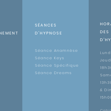
danger réel. Ce n’est p
qui est problématique , 
l’intérieur : une sensati
HOR
SÉANCES
DES
NEMENT
D'HYPNOSE
D'H
c
Séance Anamnèse
​Lund
Séance Keys
Jeud
Séance Spécifique
18h3
Séance Dreams
Sam
13h3
& D
15h0
Cabi