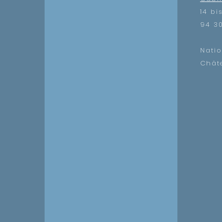
14 bi
94 3
Nati
Châte