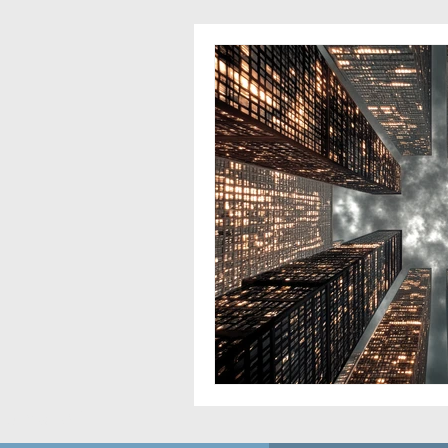
Automatismes
Méc
nt-Mandé