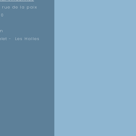
s rue de la paix
00
on
let - Les Halles