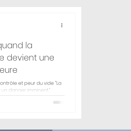
quand la
de devient une
ieure
contrôle et peur du vide "La
un danger imminent."
ment appelée peur du vide
e résume pas à une
droit élevé. Il s’agit d’une
e déclenchée par la
ur, même en l’absence de