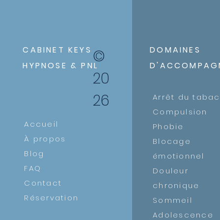
CABINET KEYS
DOMAINES
©
HYPNOSE & PNL
D'ACCOMPAG
20
26
​Arrêt du taba
Compulsion
Accueil
Phobie
À propos
Blocage
Blog
émotionnel
FAQ
Douleur
Contact
chronique
Réservation
Sommeil
Adolescence