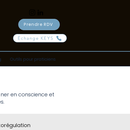
Prendre RDV
Échange KEYS
g
Outils pour praticiens
e
gner en conscience et
s.
torégulation