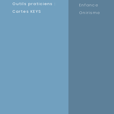
Outils praticiens :
Enfance
Cartes KEYS
Onirisme