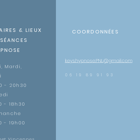
as la hauteur en elle-même
mais ce qu’elle active à
on de déséquilibre, une pe
AIRES &
LIEUX
COORDONN
É
ES
 SÉANCES
YPNOSE
keys.hypnose.PNL@gmail.com
i, Mardi,
06 19 89 91 93
i
0 - 20h30
edi
0 - 18h30
imanche
0 - 19h00
net Vincennes