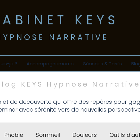
CABINET KEYS
​HYPNOSE NARRATIVE
suis-je ?
Accompagnements
Séances & Tarifs
Blo
Blog KEYS Hypnose Narrativ
Vincennes & Saint-Mandé
n et de découverte qui offre des repères pour ga
miner avec sérénité vers de nouvelles perspective
Phobie
Sommeil
Douleurs
Outils d'au