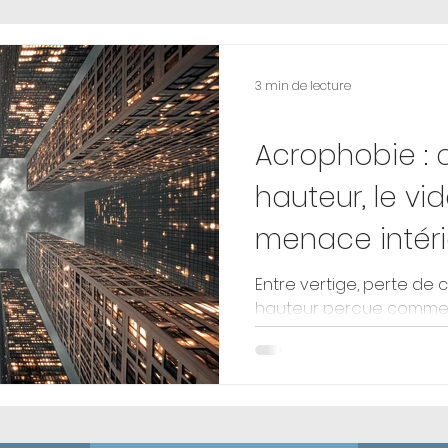
anismes
Comportements
Tensions
3 min de lecture
Phobie
Acrophobie : 
hauteur, le vi
menace intér
Entre vertige, perte de 
hauteur perçue comme 
L’acrophobie, communé
ou de la hauteur , ne s
appréhension face à un en
réaction de peur intens
perception de la haute