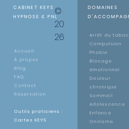
CABINET KEYS
DOMAINES
©
HYPNOSE & PNL
D'ACCOMPAG
20
26
​Arrêt du taba
Compulsion
Accueil
Phobie
À propos
Blocage
Blog
émotionnel
FAQ
Douleur
Contact
chronique
Réservation
Sommeil
Adolescence
Outils praticiens :
Enfance
Cartes KEYS
Onirisme