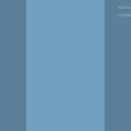
Nati
Châte