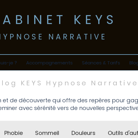
CABINET KEYS
​HYPNOSE NARRATIVE
suis-je ?
Accompagnements
Séances & Tarifs
Blo
Blog KEYS Hypnose Narrativ
Vincennes & Saint-Mandé
n et de découverte qui offre des repères pour ga
miner avec sérénité vers de nouvelles perspective
Phobie
Sommeil
Douleurs
Outils d'au