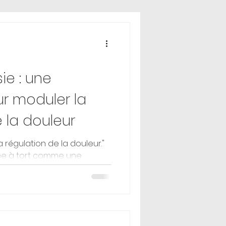
e : une
r moduler la
 la douleur
rée à tort comme une
contrôlable, qui s’installe et
 un signal purement
é à une atteinte du corps.
nces actuelles en
qu’elle est aussi une