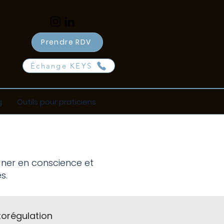
Prendre RDV
Échange KEYS
g
Outils pour praticiens
e
gner en conscience et
s.
torégulation