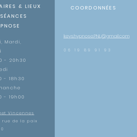
AIRES &
LIEUX
COORDONN
É
ES
 SÉANCES
YPNOSE
keys.hypnose.PNL@gmail.com
i, Mardi,
06 19 89 91 93
i
0 - 20h30
edi
0 - 18h30
imanche
0 - 19h00
net Vincennes
s rue de la paix
00