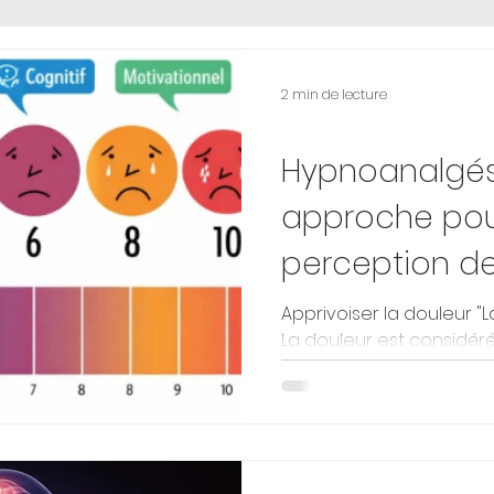
anismes
Comportements
Tensions
2 min de lecture
Douleurs
Hypnoanalgési
approche pou
perception de
Apprivoiser la douleur "La régulation de la douleur."
La douleur est considé
sensation qui s'impose, in
dont on dépend, comme
physique, directement li
Pourtant, les connaissa
neurosciences montrent 