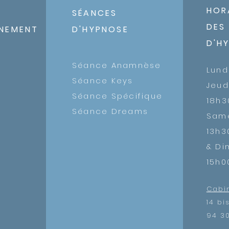
HOR
SÉANCES
DES
NEMENT
D'HYPNOSE
D'H
c
Séance Anamnèse
​Lund
Séance Keys
Jeud
Séance Spécifique
18h3
Séance Dreams
Sam
13h3
& D
15h0
Cabi
14 bi
94 3