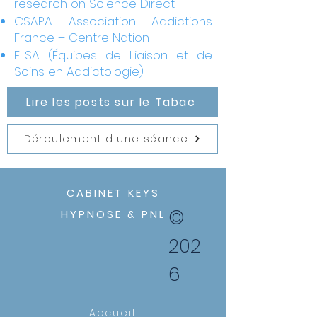
research on Science Direct
CSAPA Association Addictions
France – Centre Nation
ELSA (Équipes de Liaison et de
Soins en Addictologie)
Lire les posts sur le Tabac
Déroulement d'une séance
CABINET KEYS
©
HYPNOSE & PNL
202
6
Accueil