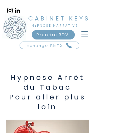
​CABINET KEYS
​HYPNOSE NARRATIVE
Vincennes - Saint-Mandé
Prendre RDV
Échange KEYS
Tabac-Hypnose Vincennes et Saint-
Mandé
Hypnose Arrêt
du Tabac
Pour aller plus
loin