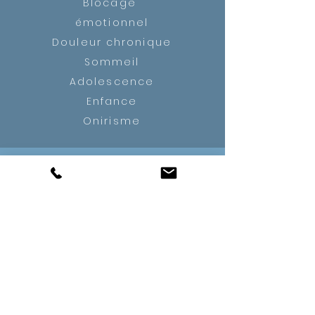
Blocage
émotionnel
Douleur chronique
Sommeil
Adolescence
Enfance
Onirisme
SÉANCES
D'HYPNOSE
Séance Anamnèse
Séance Keys
Séance Spécifique
Séance Dreams